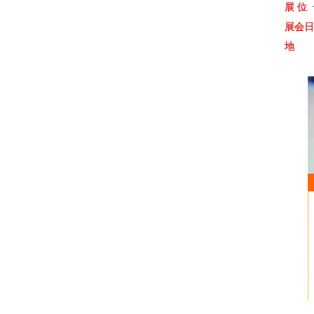
展 位 
展会日期
地 点